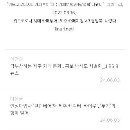
"위드코로나시대카페투어'제주카페여행VR팝업북'나왔다". 제이누리,
2022.06.16
,
위드코로나 시대 카페투어 ‘제주 카페여행 VR 팝업북' 나왔다
(jnuri.net)
이전글
급부상하는 제주 카페 문화.. 홍보 방식도 차별화_JIBS 8
뉴스
24.06.03
다음글
인성마법사 '클린베어'와 제주 캐릭터 '바이루', '두기'의
형제 맺어
24.06.03